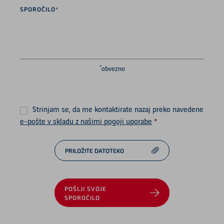
Sporočilo*
*
*
obvezno
Soglasje
*
Strinjam se, da me kontaktirate nazaj preko navedene
e-pošte v skladu z našimi pogoji uporabe
*
PRILOŽITE DATOTEKO
POŠLJI SVOJE
SPOROČILO