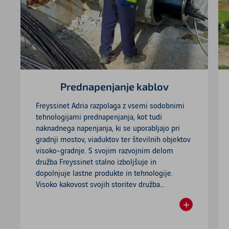
Prednapenjanje kablov
Freyssinet Adria razpolaga z vsemi sodobnimi
tehnologijami prednapenjanja, kot tudi
naknadnega napenjanja, ki se uporabljajo pri
gradnji mostov, viaduktov ter številnih objektov
visoko-gradnje. S svojim razvojnim delom
družba Freyssinet stalno izboljšuje in
dopolnjuje lastne produkte in tehnologije.
Visoko kakovost svojih storitev družba
Freyssinet dopolnjuje s svojo hčerinsko družbo
+
Freyssinet Products Company (FPC) s sedežem
Readmore
v Franciji, v kateri je centralizirana proizvodnja,