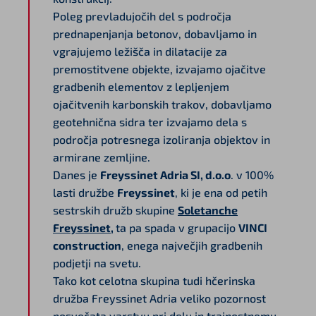
Poleg prevladujočih del s področja
prednapenjanja betonov, dobavljamo in
vgrajujemo ležišča in dilatacije za
premostitvene objekte, izvajamo ojačitve
gradbenih elementov z lepljenjem
ojačitvenih karbonskih trakov, dobavljamo
geotehnična sidra ter izvajamo dela s
področja potresnega izoliranja objektov in
armirane zemljine.
Danes je
Freyssinet Adria SI, d.o.o
. v 100%
lasti družbe
Freyssinet
, ki je ena od petih
sestrskih družb skupine
Soletanche
Freyssinet
,
ta pa spada v grupacijo
VINCI
construction
, enega največjih gradbenih
podjetji na svetu.
Tako kot celotna skupina tudi hčerinska
družba Freyssinet Adria veliko pozornost
posvečata varstvu pri delu in trajnostnemu