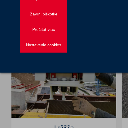
Oprema objektov
Zavrni piškotke
Prečítať viac
Nastavenie cookies
Ležišča