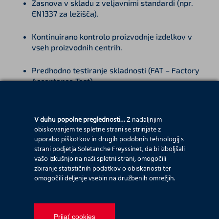
Zasnova v skladu z veljavnimi standardi (npr.
EN1337 za ležišča).
Kontinuirano kontrolo proizvodnje izdelkov v
vseh proizvodnih centrih.
Predhodno testiranje skladnosti (FAT – Factory
Acceptance Test).
Izvedbo in vgradnjo ter nastavitve glede na
stanje na terenu.
V duhu popolne preglednosti…
Z nadaljnjim
obiskovanjem te spletne strani se strinjate z
uporabo piškotkov in drugih podobnih tehnologij s
strani podjetja Soletanche Freyssinet, da bi izboljšali
vašo izkušnjo na naši spletni strani, omogočili
zbiranje statističnih podatkov o obiskanosti ter
omogočili deljenje vsebin na družbenih omrežjih.
Prijať cookies
SVETUJEMO, DOBAVIMO, VGRADIMO...