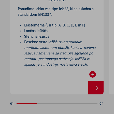
Ponudimo lahko vse tipe ležišč, ki so skladna s
standardom EN1337:
Elastomerna (vsi tipi A, B, C, D, E in F)
Lončna ležišča
Sferična ležišča
Posebne vrste ležišč
(z integriranim
merilnim sistemom obtežb; končna-narivna
ležišča namenjena za viadukte zgrajene po
metodi postopnega narivanja; ležišča za
aplikacije v industriji; nastavljiva visoko
zmogljiva hidravlična ležišča;…)
+
Readmore